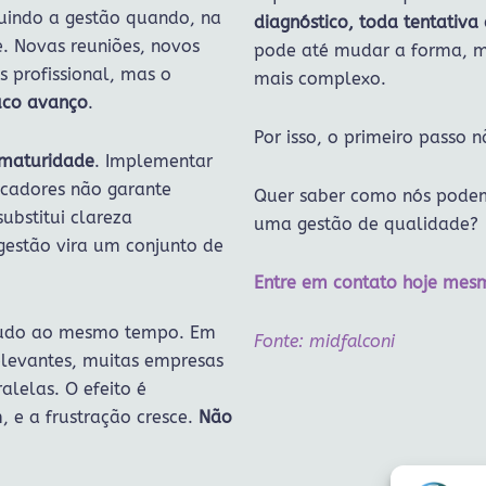
luindo a gestão quando, na
diagnóstico, toda tentativa 
. Novas reuniões, novos
pode até mudar a forma, m
s profissional, mas o
mais complexo.
uco avanço
.
Por isso, o primeiro passo 
 maturidade
. Implementar
ndicadores não garante
Quer saber como nós pode
ubstitui clareza
uma gestão de qualidade?
 gestão vira um conjunto de
Entre em contato hoje mesm
 tudo ao mesmo tempo. Em
Fonte: midfalconi
elevantes, muitas empresas
alelas. O efeito é
 e a frustração cresce.
Não