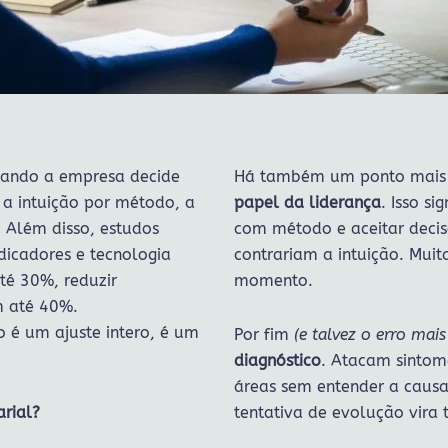
ando a empresa decide
Há também um ponto mais 
 a intuição por método, a
papel da liderança
. Isso s
. Além disso, estudos
com método e aceitar deci
dicadores e tecnologia
contrariam a intuição. Mui
té 30%, reduzir
momento.
m até 40%.
 é um ajuste intero, é um
Por fim
(e talvez o erro mais
diagnóstico
. Atacam sintoma
áreas sem entender a causa
rial?
tentativa de evolução vira t