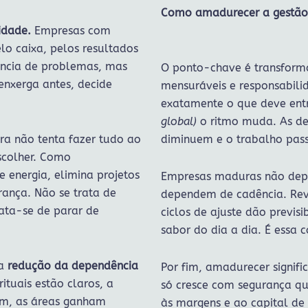
Como amadurecer a gestão 
idade.
Empresas com
lo caixa, pelos resultados
usência de problemas, mas
O ponto-chave é transform
enxerga antes, decide
mensuráveis e responsabili
exatamente o que deve ent
global)
o ritmo muda. As dec
a não tenta fazer tudo ao
diminuem e o trabalho passa
scolher. Como
e energia, elimina projetos
Empresas maduras não depe
ança. Não se trata de
dependem de cadência. Rev
ata-se de parar de
ciclos de ajuste dão previ
sabor do dia a dia. É essa 
 a
redução da dependência
Por fim, amadurecer signifi
ituais estão claros, a
só cresce com segurança qu
sim, as áreas ganham
às margens e ao capital de 