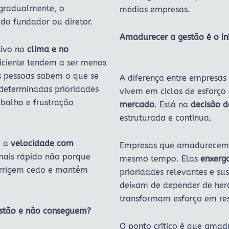
 gradualmente, o
médias empresas.
do fundador ou diretor.
Amadurecer a gestão é o i
tivo no
clima e no
iciente tendem a ser menos
as pessoas sabem o que se
A diferença entre empresas
determinadas prioridades
vivem em ciclos de esforço
abalho e frustração
mercado
. Está na
decisão d
estruturada e contínua.
a a
velocidade com
Empresas que amadurecem d
mais rápido não porque
mesmo tempo. Elas
enxerg
orrigem cedo e mantêm
prioridades relevantes e s
deixam de depender de herói
transformam esforço em re
estão e não conseguem?
O ponto crítico é que ama